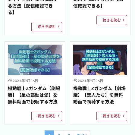
る方法【配信確認でき
信確認できる】
る】
続きを読む
続きを読む
2021年9月26日
2021年9月26日
機動戦士Ζガンダム【劇場
機動戦士Ζガンダム【劇場
版】【星の鼓動は愛】を
版】【恋人たち】を無料
無料動画で視聴する方法
動画で視聴する方法
続きを読む
続きを読む