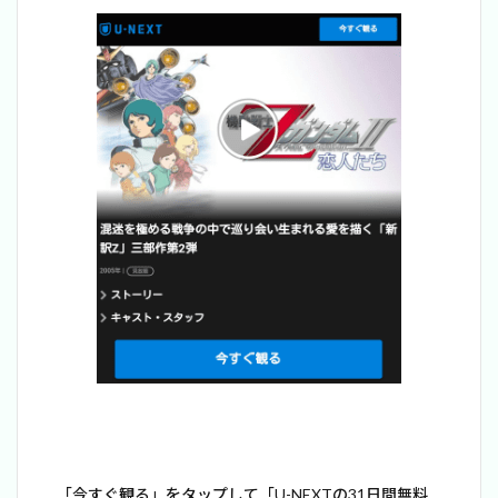
「今すぐ観る」をタップして「U-NEXTの31日間無料