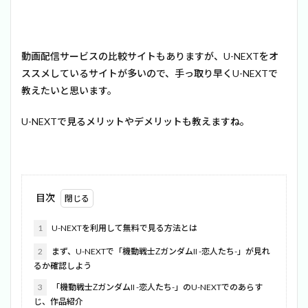
動画配信サービスの比較サイトもありますが、U-NEXTをオ
ススメしているサイトが多いので、手っ取り早くU-NEXTで
教えたいと思います。
U-NEXTで見るメリットやデメリットも教えますね。
目次
1
U-NEXTを利用して無料で見る方法とは
2
まず、U-NEXTで「機動戦士ΖガンダムII -恋人たち-」が見れ
るか確認しよう
3
「機動戦士ΖガンダムII -恋人たち-」のU-NEXTでのあらす
じ、作品紹介