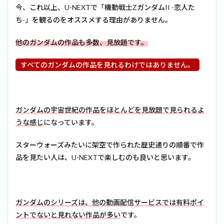
今、これ以上、U-NEXTで「機動戦士ΖガンダムII -恋人た
ち-」を観るのをオススメする理由がありません。
他のガンダムの作品も多数、見放題です。
すべてのガンダムの作品を見れるわけではありません。
ガンダムの宇宙世紀の作品をほとんどを見放題で見られるよ
うな感じ
になっています。
スターウォーズみたいに架空で作られた歴史通りの順番で作
品を見たい人は、U-NEXTで楽しむのも良いと思います。
ガンダムのシリーズは、他の動画配信サービスでは有料ポイ
ントでないと見れない作品が多い
です。