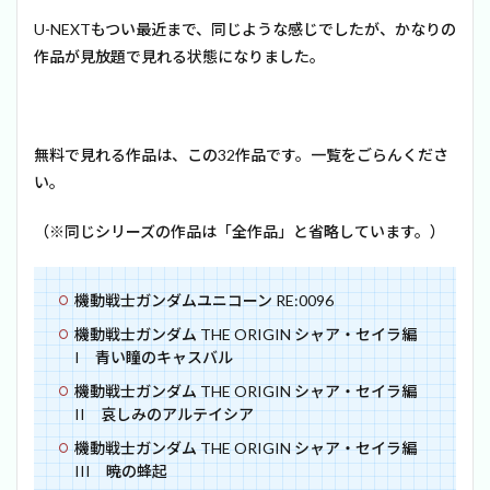
U-NEXTもつい最近まで、同じような感じでしたが、かなりの
作品が見放題で見れる状態になりました。
無料で見れる作品は、この32作品です。一覧をごらんくださ
い。
（※同じシリーズの作品は「全作品」と省略しています。）
機動戦士ガンダムユニコーン RE:0096
機動戦士ガンダム THE ORIGIN シャア・セイラ編
I 青い瞳のキャスバル
機動戦士ガンダム THE ORIGIN シャア・セイラ編
II 哀しみのアルテイシア
機動戦士ガンダム THE ORIGIN シャア・セイラ編
III 暁の蜂起