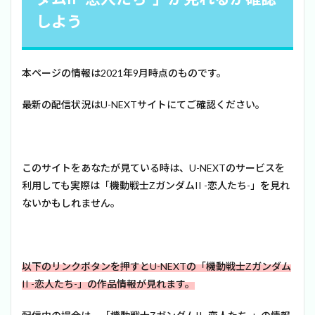
しよう
本ページの情報は2021年9月時点のものです。
最新の配信状況はU-NEXTサイトにてご確認ください。
このサイトをあなたが見ている時は、U-NEXTのサービスを
利用しても実際は「機動戦士ΖガンダムII -恋人たち-」を見れ
ないかもしれません。
以下のリンクボタンを押すとU-NEXTの「機動戦士Ζガンダム
II -恋人たち-」の作品情報が見れます。