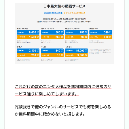
これだけの数のエンタメ作品を無料期間内に通常のサ
ービス通りに楽しめてしまいます。
冗談抜きで他のジャンルのサービスでも何を楽しめる
か無料期間中に確かめないと損します。