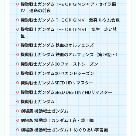
機動戦士ガンダム THE ORIGIN シャア・セイラ編
IV 運命の前夜
機動戦士ガンダム THE ORIGIN V 激突 ルウム会戦
機動戦士ガンダム THE ORIGIN VI 誕生 赤い彗
星
機動戦士ガンダム 鉄血のオルフェンズ
機動戦士ガンダム 鉄血のオルフェンズ（第26話～）
機動戦士ガンダム00 ファーストシーズン
機動戦士ガンダム00 セカンドシーズン
機動戦士ガンダムSEED HDリマスター
機動戦士ガンダムSEED DESTINY HDリマスター
機動戦士ガンダム
劇場版 機動戦士ガンダム
劇場版 機動戦士ガンダムII 哀・戦士編
劇場版 機動戦士ガンダムIII めぐりあい宇宙編