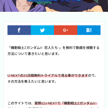
「機動戦士ΖガンダムII -恋人たち-」を無料で動画を視聴する
方法について書きたいと思います。
U-NEXTの31日間無料トライアルで見る事ができます
ので、
その方法を教えたいと思います。
このサイトでは、
実際にU-NEXTで「機動戦士ΖガンダムII -