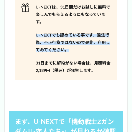
U-NEXTは、31日間だけお試しに無料で
楽しんでもらえるようにもなっていま
す。
U-NEXTでも認めている事です。違法行
為、不正行為ではないので是非、利用し
てみてください。
31日までに解約がない場合は、月額料金
2,189円（税込）が発生します。
まず、U-NEXTで「機動戦士Ζガン
ダムII -恋人たち-」が見れるか確認