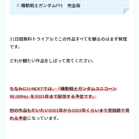
機動戦士ガンダムF91 完全版
31日間無料トライアルでこの作品すべてを観るのはまず無理
です。
どれか観たい作品をしぼって見てください。
ちなみにU-NEXTでは、「機動戦士ガンダムユニコーン
RE:0096」を2021年まで配信する予定です。
他の作品もだいたい2021年から2022年くらいまで見放題で見
れる予定
になっています。