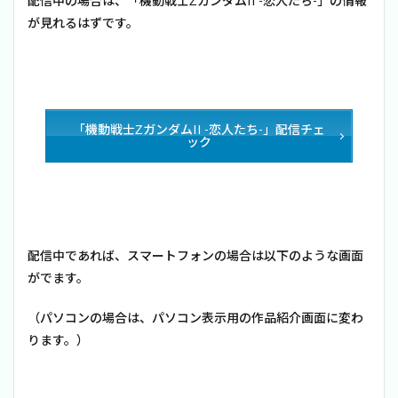
配信中の場合は、「機動戦士ΖガンダムII -恋人たち-」の情報
が見れるはずです。
「機動戦士ΖガンダムII -恋人たち-」配信チェ
ック
配信中であれば、スマートフォンの場合は以下のような画面
がでます。
（パソコンの場合は、パソコン表示用の作品紹介画面に変わ
ります。）