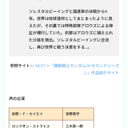
o
h
n
at
ソレスタルビーイングと国連軍の決戦から4
ic
年。世界は地球連邦としてまとまったように見
o
n
えたが、その裏では特殊部隊アロウズによる弾
圧が横行していた。刹那はアロウズに捕えられ
た沙慈を救出。ソレスタルビーイングに合流
し、再び世界と戦う決意をする…。
参照サイト:
U-NEXTー「機動戦士ガンダム00 セカンドシーズ
ン」作品紹介サイト
声の出演
刹那・Ｆ・セイエイ
宮野真守
ロックオン・ストラトス
三木眞一郎