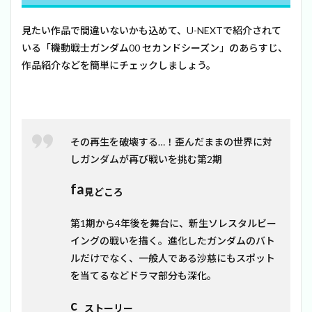
見たい作品で間違いないかも込めて、U-NEXTで紹介されて
いる「機動戦士ガンダム00 セカンドシーズン」のあらすじ、
作品紹介などを簡単にチェックしましょう。
その再生を破壊する…！歪んだままの世界に対
しガンダムが再び戦いを挑む第2期
fa
見どころ
c
e
第1期から4年後を舞台に、新生ソレスタルビー
h
イングの戦いを描く。進化したガンダムのバト
a
p
ルだけでなく、一般人である沙慈にもスポット
p
を当てるなどドラマ部分も深化。
y
ic
c
ストーリー