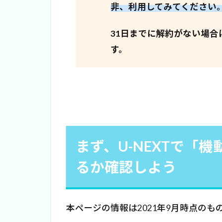
非、利用してみてください
31日までに解約がない場合
す。
まず、U-NEXTで「
るか確認しよう
本ページの情報は2021年9月時点のも