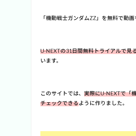
「機動戦士ガンダムZZ」を無料で動
U-NEXTの31日間無料トライアルで
います。
このサイトでは、
実際にU-NEXTで
チェックできる
ように作りました。