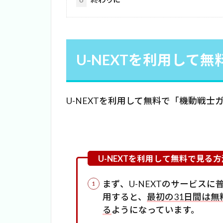
U-NEXTを利用して
U-NEXTを利用して無料で「機動戦士
まず、U-NEXTのサービスに
用すると、
最初の31日間は
る
ようになっています。