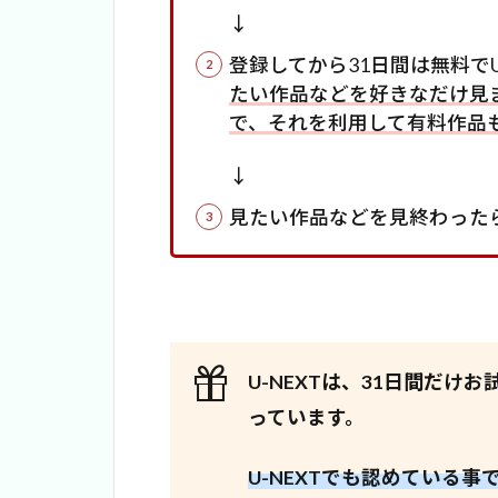
↓
登録してから31日間は無料で
たい作品などを好きなだけ見
で、それを利用して有料作品
↓
見たい作品などを見終わった
U-NEXTは、31日間だ
っています。
U-NEXTでも認めている