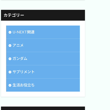
カテゴリー
U-NEXT関連
アニメ
ガンダム
サプリメント
生活お役立ち