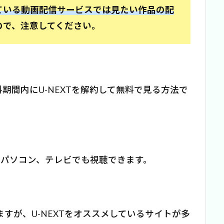
ている動画配信サービスでは見たい作品の配
ので、注意してください。
料期間内にU-NEXTを解約して無料で見る方法で
ン、パソコン、テレビでも視聴できます。
すが、U-NEXTをオススメしているサイトが多