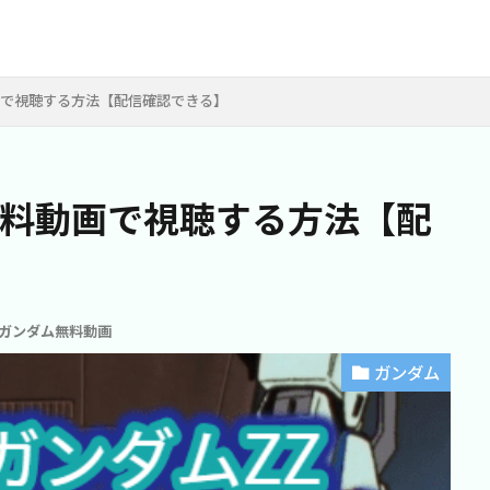
画で視聴する方法【配信確認できる】
無料動画で視聴する方法【配
ガンダム無料動画
ガンダム